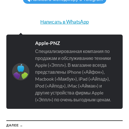
Написать в WhatsApp
Apple-PNZ
Специализированная компания по
продажам и обслуживанию техники
Apple («Эппл»). В магазине всегда
представлены iPhone («Айфон»),
Macbook («Макбук»), iPad («Айпад»),
iPod («Айпод»), iMac («Аймак») и
другие устройства фирмы Apple
(«Эппл») по очень выгодным ценам.
ДАЛЕЕ →