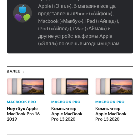
Apple («Эппл»). В магазине всегда
представлены iPhone («Айфон»),
Macbook («Макбук»), iPad («Айпад»),
iPod («Айпод»), iMac («Аймак») и
другие устройства фирмы Apple
(«Эппл») по очень выгодным ценам.
ДАЛЕЕ →
MACBOOK PRO
MACBOOK PRO
MACBOOK PRO
Ноутбук Apple
Компьютер
Компьютер
MacBook Pro 16
Apple MacBook
Apple MacBook
2019
Pro 13 2020
Pro 13 2020