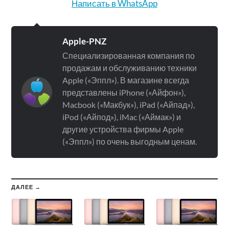
Написать в WhatsApp
Apple-PNZ
Специализированная компания по
продажам и обслуживанию техники
Apple («Эппл»). В магазине всегда
представлены iPhone («Айфон»),
Macbook («Макбук»), iPad («Айпад»),
iPod («Айпод»), iMac («Аймак») и
другие устройства фирмы Apple
(«Эппл») по очень выгодным ценам.
ДАЛЕЕ →