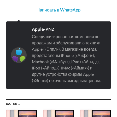
Написать в WhatsApp
Apple-PNZ
Специализированная компания по
продажам и обслуживанию техники
Apple («Эппл»). В магазине всегда
представлены iPhone («Айфон»),
Macbook («Макбук»), iPad («Айпад»),
iPod («Айпод»), iMac («Аймак») и
другие устройства фирмы Apple
(«Эппл») по очень выгодным ценам.
ДАЛЕЕ →