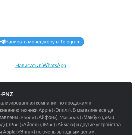
Написать менеджеру в Telegram
Написать в WhatsApp
e-PNZ
ализированная компания по продажам и
иванию техники Apple («Эппл»). В магазине всегда
авлены iPhone («Айфон»), Macbook («Макбук»), iPad
д»), iPod («Айпод»), iMac («Аймак») и другие устройства
 Apple («Эппл») по очень выгодным ценам.