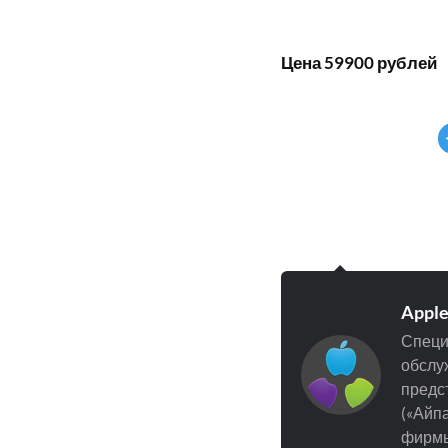
Цена 59900 рублей
Appl
Специ
обслуж
предст
(«Айпа
фирмы