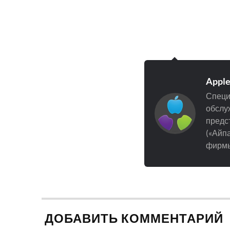
Appl
Специ
обслуж
предст
(«Айпа
фирмы
ДОБАВИТЬ КОММЕНТАРИЙ