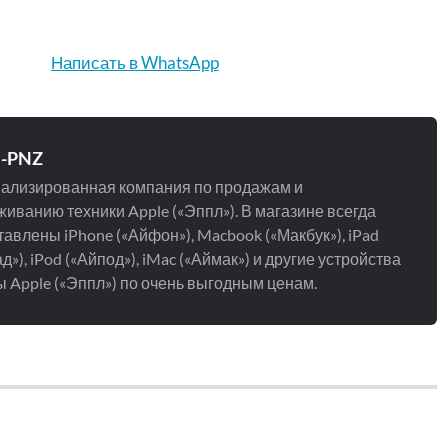
Написать в WhatsApp
e-PNZ
ализированная компания по продажам и
иванию техники Apple («Эппл»). В магазине всегда
авлены iPhone («Айфон»), Macbook («Макбук»), iPad
д»), iPod («Айпод»), iMac («Аймак») и другие устройства
 Apple («Эппл») по очень выгодным ценам.