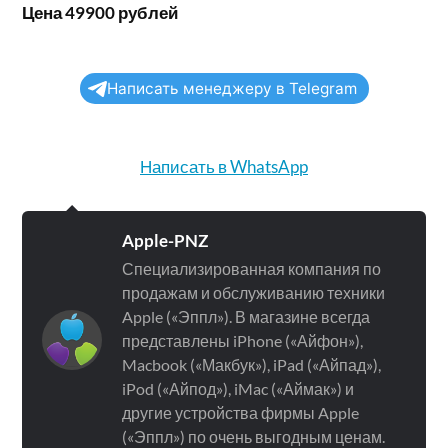
Цена 49900 рублей
Написать менеджеру в Telegram
Написать в WhatsApp
Apple-PNZ
Специализированная компания по
продажам и обслуживанию техники
Apple («Эппл»). В магазине всегда
представлены iPhone («Айфон»),
Macbook («Макбук»), iPad («Айпад»),
iPod («Айпод»), iMac («Аймак») и
другие устройства фирмы Apple
(«Эппл») по очень выгодным ценам.