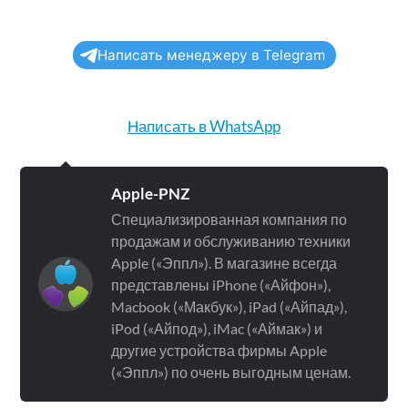
Написать менеджеру в Telegram
Написать в WhatsApp
Apple-PNZ
Специализированная компания по
продажам и обслуживанию техники
Apple («Эппл»). В магазине всегда
представлены iPhone («Айфон»),
Macbook («Макбук»), iPad («Айпад»),
iPod («Айпод»), iMac («Аймак») и
другие устройства фирмы Apple
(«Эппл») по очень выгодным ценам.