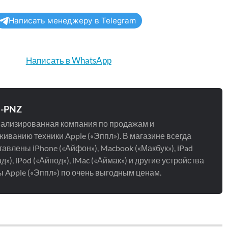
Написать менеджеру в Telegram
Написать в WhatsApp
e-PNZ
ализированная компания по продажам и
иванию техники Apple («Эппл»). В магазине всегда
авлены iPhone («Айфон»), Macbook («Макбук»), iPad
д»), iPod («Айпод»), iMac («Аймак») и другие устройства
 Apple («Эппл») по очень выгодным ценам.