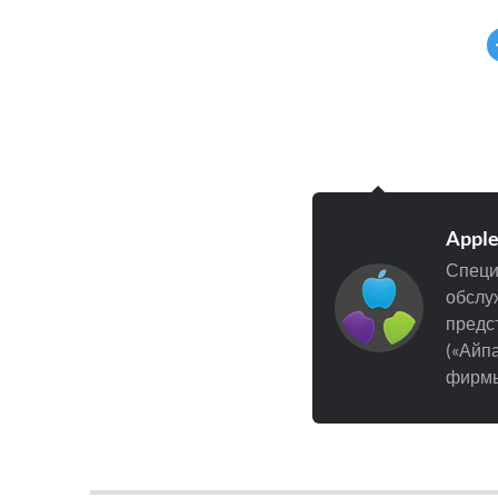
Appl
Специ
обслуж
предст
(«Айпа
фирмы