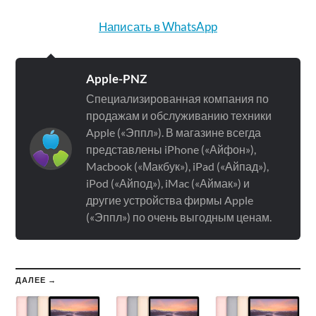
Написать в WhatsApp
Apple-PNZ
Специализированная компания по
продажам и обслуживанию техники
Apple («Эппл»). В магазине всегда
представлены iPhone («Айфон»),
Macbook («Макбук»), iPad («Айпад»),
iPod («Айпод»), iMac («Аймак») и
другие устройства фирмы Apple
(«Эппл») по очень выгодным ценам.
ДАЛЕЕ →