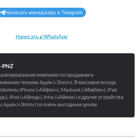
Написать менеджеру в Telegram
Написать в WhatsApp
e-PNZ
ализированная компания по продажам и
иванию техники Apple («Эппл»). В магазине всегда
авлены iPhone («Айфон»), Macbook («Макбук»), iPad
д»), iPod («Айпод»), iMac («Аймак») и другие устройства
 Apple («Эппл») по очень выгодным ценам.