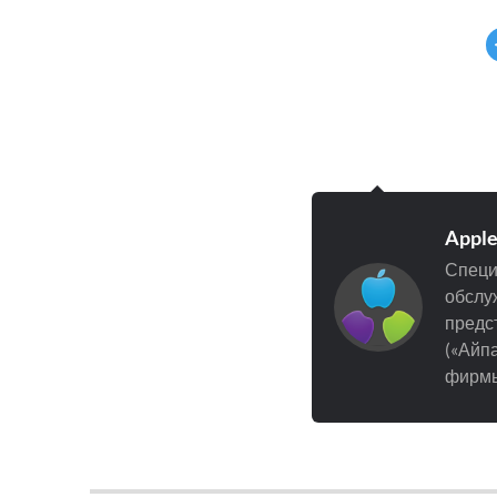
Appl
Специ
обслуж
предст
(«Айпа
фирмы