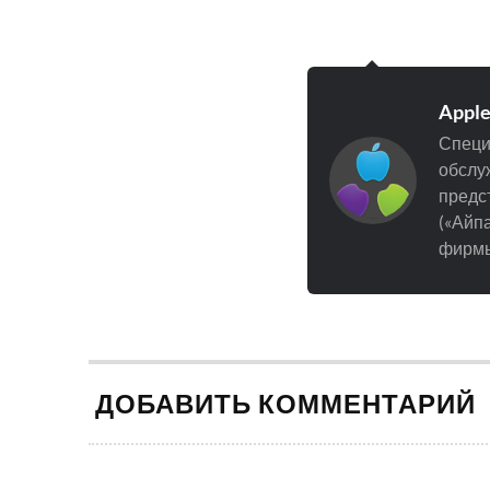
Appl
Специ
обслуж
предст
(«Айпа
фирмы
ДОБАВИТЬ КОММЕНТАРИЙ