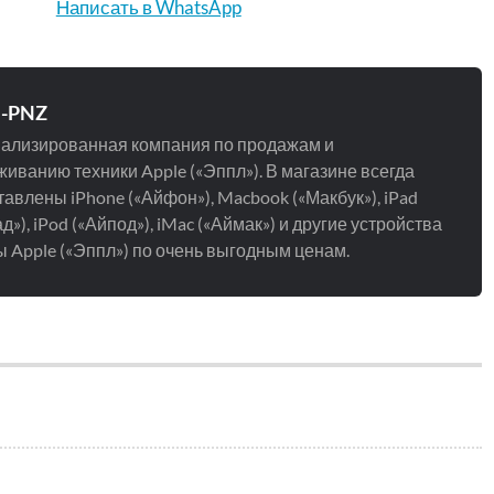
Написать в WhatsApp
e-PNZ
ализированная компания по продажам и
иванию техники Apple («Эппл»). В магазине всегда
авлены iPhone («Айфон»), Macbook («Макбук»), iPad
д»), iPod («Айпод»), iMac («Аймак») и другие устройства
 Apple («Эппл») по очень выгодным ценам.