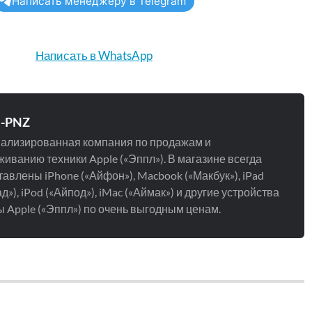
Написать менеджеру в Telegram
Написать в WhatsApp
e-PNZ
ализированная компания по продажам и
иванию техники Apple («Эппл»). В магазине всегда
авлены iPhone («Айфон»), Macbook («Макбук»), iPad
д»), iPod («Айпод»), iMac («Аймак») и другие устройства
 Apple («Эппл») по очень выгодным ценам.