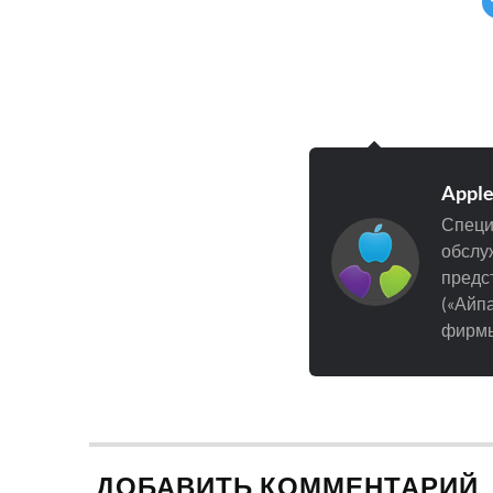
Appl
Специ
обслуж
предст
(«Айпа
фирмы
ДОБАВИТЬ КОММЕНТАРИЙ