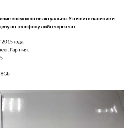
ние возможно не актуально. Уточните наличие и
ену по телефону либо через чат.
′ 2015 года
ект. Гарнтия.
i5
28Gb