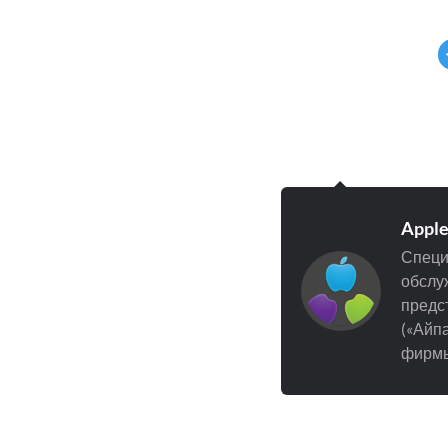
Appl
Специ
обслуж
предст
(«Айпа
фирмы