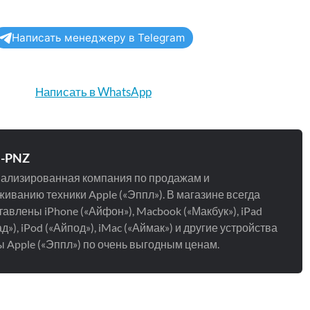
Написать менеджеру в Telegram
Написать в WhatsApp
e-PNZ
ализированная компания по продажам и
иванию техники Apple («Эппл»). В магазине всегда
авлены iPhone («Айфон»), Macbook («Макбук»), iPad
д»), iPod («Айпод»), iMac («Аймак») и другие устройства
 Apple («Эппл») по очень выгодным ценам.