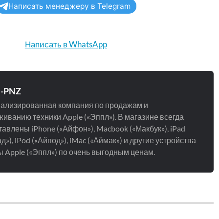
Написать менеджеру в Telegram
Написать в WhatsApp
e-PNZ
ализированная компания по продажам и
иванию техники Apple («Эппл»). В магазине всегда
авлены iPhone («Айфон»), Macbook («Макбук»), iPad
д»), iPod («Айпод»), iMac («Аймак») и другие устройства
 Apple («Эппл») по очень выгодным ценам.