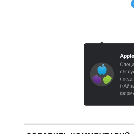
Appl
Специ
обслуж
предст
(«Айпа
фирмы