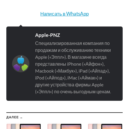
Написать в WhatsApp
Apple-PNZ
Специализированная компания по
продажам и обслуживанию техники
Apple («Эппл»). В магазине всегда
представлены iPhone («Айфон»),
Macbook («Макбук»), iPad («Айпад»),
iPod («Айпод»), iMac («Аймак») и
другие устройства фирмы Apple
(«Эппл») по очень выгодным ценам.
ДАЛЕЕ →