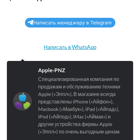
Написать менеджеру в Telegram
Написать в WhatsApp
Apple-PNZ
Специализированная компания по
продажам и обслуживанию техники
Apple («Эппл»). В магазине всегда
представлены iPhone («Айфон»),
Macbook («Макбук»), iPad («Айпад»),
iPod («Айпод»), iMac («Аймак») и
другие устройства фирмы Apple
(«Эппл») по очень выгодным ценам.