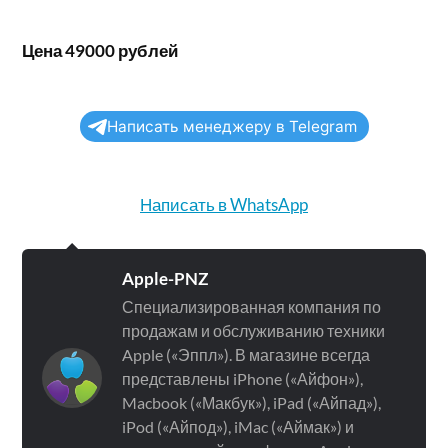
Цена 49000 рублей
Написать менеджеру в Telegram
Написать в WhatsApp
Apple-PNZ
Специализированная компания по
продажам и обслуживанию техники
Apple («Эппл»). В магазине всегда
представлены iPhone («Айфон»),
Macbook («Макбук»), iPad («Айпад»),
iPod («Айпод»), iMac («Аймак») и