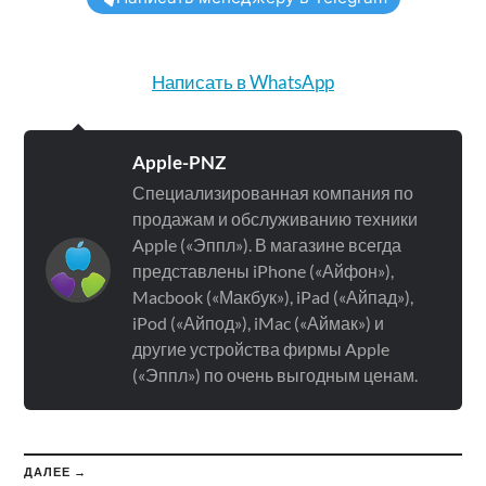
Написать в WhatsApp
Apple-PNZ
Специализированная компания по
продажам и обслуживанию техники
Apple («Эппл»). В магазине всегда
представлены iPhone («Айфон»),
Macbook («Макбук»), iPad («Айпад»),
iPod («Айпод»), iMac («Аймак») и
другие устройства фирмы Apple
(«Эппл») по очень выгодным ценам.
ДАЛЕЕ →