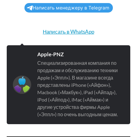
Написать менеджеру в Telegram
Написать в WhatsApp
Apple-PNZ
Специализированная компания по
продажам и обслуживанию техники
Apple («Эппл»). В магазине всегда
представлены iPhone («Айфон»),
Macbook («Макбук»), iPad («Айпад»),
iPod («Айпод»), iMac («Аймак») и
другие устройства фирмы Apple
(«Эппл») по очень выгодным ценам.