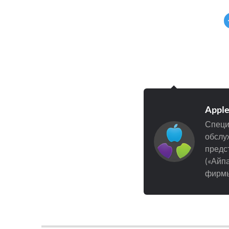
Appl
Специ
обслуж
предст
(«Айпа
фирмы