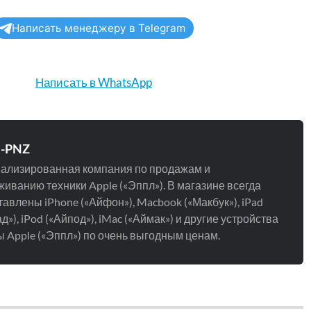
Написать менеджеру в Telegram
Написать в WhatsApp
e-PNZ
ализированная компания по продажам и
иванию техники Apple («Эппл»). В магазине всегда
авлены iPhone («Айфон»), Macbook («Макбук»), iPad
д»), iPod («Айпод»), iMac («Аймак») и другие устройства
 Apple («Эппл») по очень выгодным ценам.