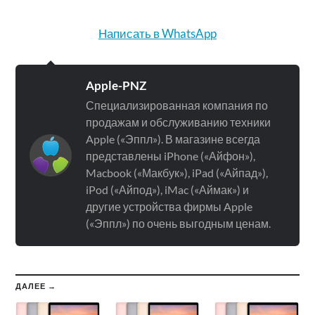
Написать в WhatsApp
Apple-PNZ
Специализированная компания по
продажам и обслуживанию техники
Apple («Эппл»). В магазине всегда
представлены iPhone («Айфон»),
Macbook («Макбук»), iPad («Айпад»),
iPod («Айпод»), iMac («Аймак») и
другие устройства фирмы Apple
(«Эппл») по очень выгодным ценам.
ДАЛЕЕ →