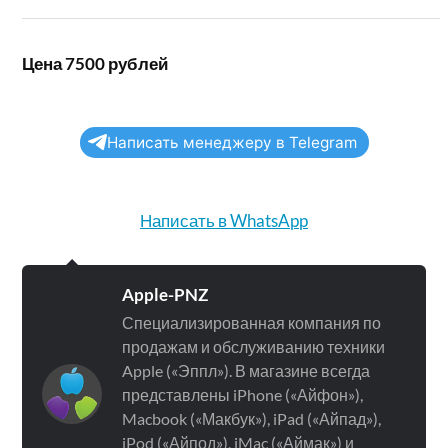
Цена 7500 рублей
Написать менеджеру в Telegram
Написать в WhatsApp
Apple-PNZ
Специализированная компания по
продажам и обслуживанию техники
Apple («Эппл»). В магазине всегда
представлены iPhone («Айфон»),
Macbook («Макбук»), iPad («Айпад»),
iPod («Айпод»), iMac («Аймак») и