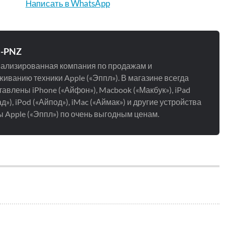
Написать в WhatsApp
e-PNZ
ализированная компания по продажам и
иванию техники Apple («Эппл»). В магазине всегда
авлены iPhone («Айфон»), Macbook («Макбук»), iPad
д»), iPod («Айпод»), iMac («Аймак») и другие устройства
 Apple («Эппл») по очень выгодным ценам.