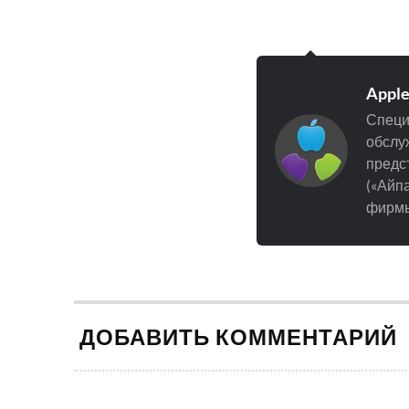
Appl
Специ
обслуж
предст
(«Айпа
фирмы
ДОБАВИТЬ КОММЕНТАРИЙ