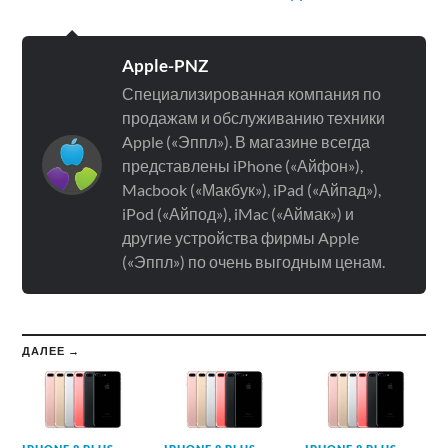
Apple-PNZ
Специализированная компания по
продажам и обслуживанию техники
Apple («Эппл»). В магазине всегда
представлены iPhone («Айфон»),
Macbook («Макбук»), iPad («Айпад»),
iPod («Айпод»), iMac («Аймак») и
другие устройства фирмы Apple
(«Эппл») по очень выгодным ценам.
ДАЛЕЕ →