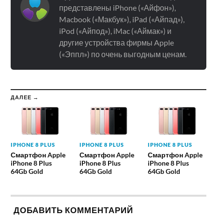
представлены iPhone («Айфон»),
Macbook («Макбук»), iPad («Айпад»),
iPod («Айпод»), iMac («Аймак») и
другие устройства фирмы Apple
(«Эппл») по очень выгодным ценам.
ДАЛЕЕ →
IPHONE 8 PLUS
IPHONE 8 PLUS
IPHONE 8 PLUS
Смартфон Apple
Смартфон Apple
Смартфон Apple
iPhone 8 Plus
iPhone 8 Plus
iPhone 8 Plus
64Gb Gold
64Gb Gold
64Gb Gold
ДОБАВИТЬ КОММЕНТАРИЙ