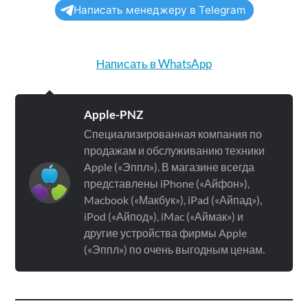
Написать менеджеру в Telegram
Написать в WhatsApp
Apple-PNZ
Специализированная компания по
продажам и обслуживанию техники
Apple («Эппл»). В магазине всегда
представлены iPhone («Айфон»),
Macbook («Макбук»), iPad («Айпад»),
iPod («Айпод»), iMac («Аймак») и
другие устройства фирмы Apple
(«Эппл») по очень выгодным ценам.