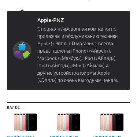
Apple-PNZ
Специализированная компания по
продажам и обслуживанию техники
Apple («Эппл»). В магазине всегда
представлены iPhone («Айфон»),
Macbook («Макбук»), iPad («Айпад»),
iPod («Айпод»), iMac («Аймак») и
другие устройства фирмы Apple
(«Эппл») по очень выгодным ценам.
ДАЛЕЕ →