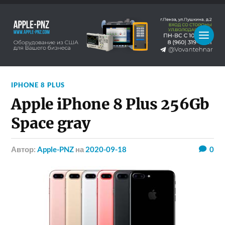
IPHONE 8 PLUS
Apple iPhone 8 Plus 256Gb
Space gray
Автор:
Apple-PNZ
на
2020-09-18
0