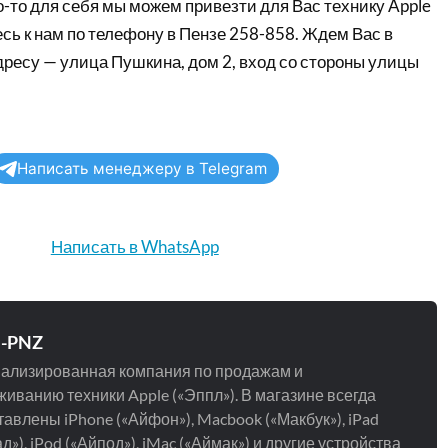
-то для себя мы можем привезти для Вас технику Apple
сь к нам по телефону в Пензе 258-858. Ждем Вас в
дресу — улица Пушкина, дом 2, вход со стороны улицы
Написать менеджеру в Telegram
Написать в WhatsApp
e-PNZ
ализированная компания по продажам и
иванию техники Apple («Эппл»). В магазине всегда
авлены iPhone («Айфон»), Macbook («Макбук»), iPad
д»), iPod («Айпод»), iMac («Аймак») и другие устройства