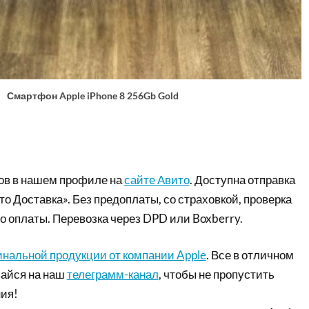
Смартфон Apple iPhone 8 256Gb Gold
ов в нашем профиле на
сайте Авито
. Доступна отправка
то Доставка». Без предоплаты, со страховкой, проверка
о оплаты. Перевозка через DPD или Boxberry.
инальной продукции от компании Apple
. Все в отличном
айся на наш
телеграмм-канал
, чтобы не пропустить
ия!