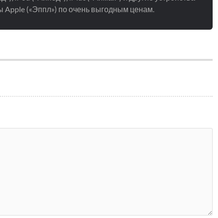
 Apple («Эппл») по очень выгодным ценам.