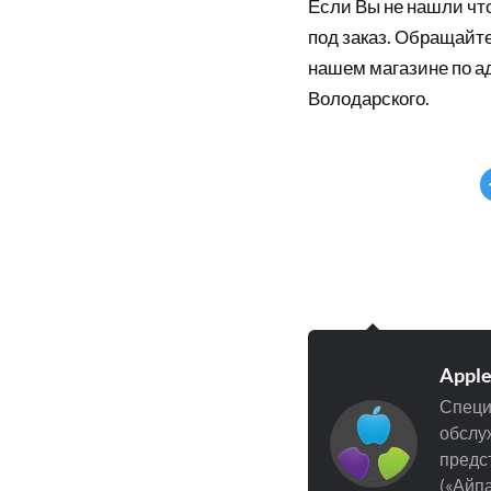
Если Вы не нашли что
под заказ. Обращайте
нашем магазине по а
Володарского.
Appl
Специ
обслуж
предст
(«Айпа