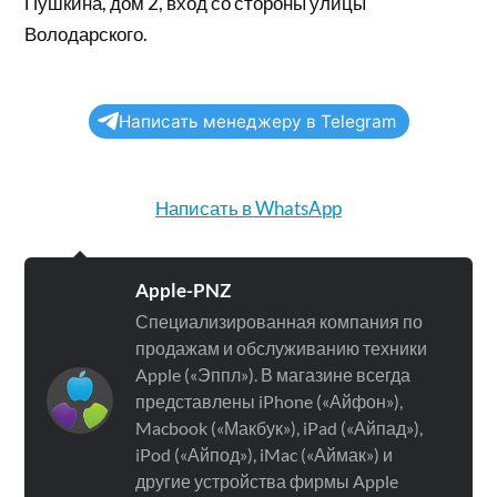
Пушкина, дом 2, вход со стороны улицы
Володарского.
Написать менеджеру в Telegram
Написать в WhatsApp
Apple-PNZ
Специализированная компания по
продажам и обслуживанию техники
Apple («Эппл»). В магазине всегда
представлены iPhone («Айфон»),
Macbook («Макбук»), iPad («Айпад»),
iPod («Айпод»), iMac («Аймак») и
другие устройства фирмы Apple