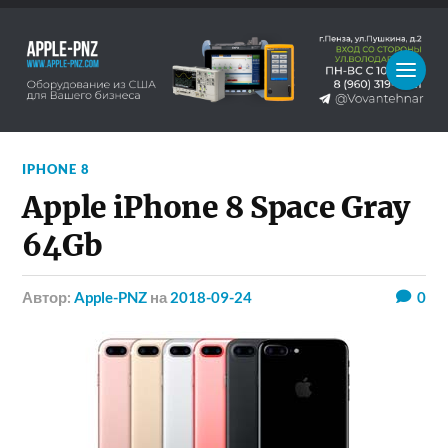
IPHONE 8
Apple iPhone 8 Space Gray
64Gb
Автор:
Apple-PNZ
на
2018-09-24
0