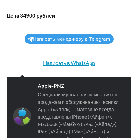
Цена 34900 рублей
Написать менеджеру в Telegram
Написать в WhatsApp
Apple-PNZ
Специализированная компания по
продажам и обслуживанию техники
Apple («Эппл»). В магазине всегда
представлены iPhone («Айфон»),
Macbook («Макбук»), iPad («Айпад»),
iPod («Айпод»), iMac («Аймак») и