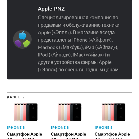
Apple-PNZ
Специализированная компания по
продажам и обслуживанию техники
Apple («Эппл»). В магазине всегда
представлены iPhone («Айфон»),
Macbook («Макбук»), iPad («Айпад»),
iPod («Айпод»), iMac («Аймак») и
другие устройства фирмы Apple
(«Эппл») по очень выгодным ценам.
ДАЛЕЕ →
IPHONE 8
IPHONE 8
IPHONE 8
Смартфон Apple
Смартфон Apple
Смартфон Apple