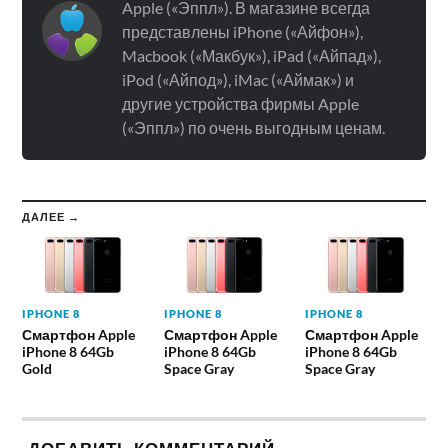
Apple («Эппл»). В магазине всегда
представлены iPhone («Айфон»),
Macbook («Макбук»), iPad («Айпад»),
iPod («Айпод»), iMac («Аймак») и
другие устройства фирмы Apple
(«Эппл») по очень выгодным ценам.
ДАЛЕЕ →
IPHONE 8
IPHONE 8
IPHONE 8
Смартфон Apple
Смартфон Apple
Смартфон Apple
iPhone 8 64Gb
iPhone 8 64Gb
iPhone 8 64Gb
Gold
Space Gray
Space Gray