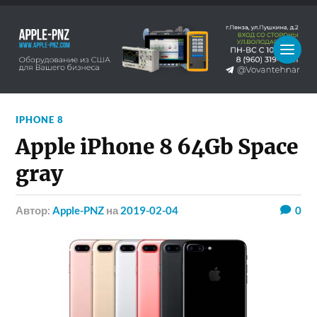
IPHONE 8
Apple iPhone 8 64Gb Space
gray
Автор:
Apple-PNZ
на
2019-02-04
0