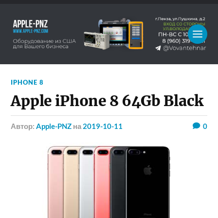
IPHONE 8
Apple iPhone 8 64Gb Black
Автор:
Apple-PNZ
на
2019-10-11
0