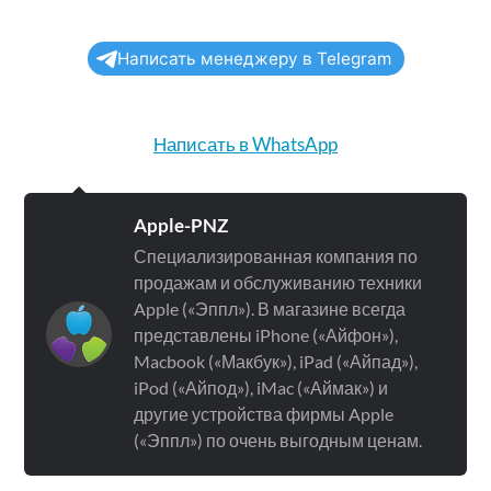
Написать менеджеру в Telegram
Написать в WhatsApp
Apple-PNZ
Специализированная компания по
продажам и обслуживанию техники
Apple («Эппл»). В магазине всегда
представлены iPhone («Айфон»),
Macbook («Макбук»), iPad («Айпад»),
iPod («Айпод»), iMac («Аймак») и
другие устройства фирмы Apple
(«Эппл») по очень выгодным ценам.