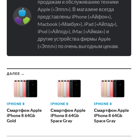
продажам и обслуживанию техники
Apple («Эппл»). В магазине всегда
представлены iPhone («Айфон»),
Macbook («Макбук»), iPad («Айпад»),
iPod («Айпод»), iMac («Аймак») и
другие устройства фирмы Apple
(«Эппл») по очень выгодным ценам.
ДАЛЕЕ →
IPHONE 8
IPHONE 8
IPHONE 8
Смартфон Apple
Смартфон Apple
Смартфон Apple
iPhone 8 64Gb
iPhone 8 64Gb
iPhone 8 64Gb
Gold
Space Gray
Space Gray