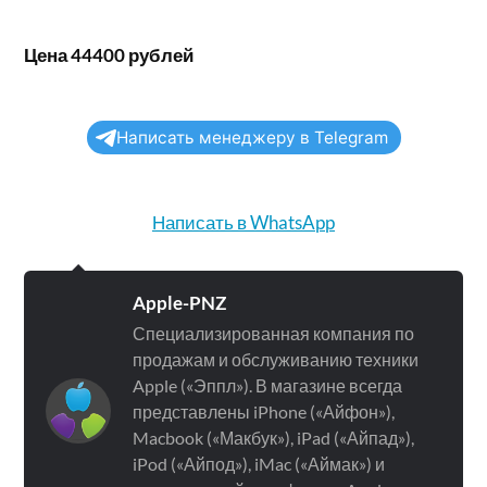
Цена 44400 рублей
Написать менеджеру в Telegram
Написать в WhatsApp
Apple-PNZ
Специализированная компания по
продажам и обслуживанию техники
Apple («Эппл»). В магазине всегда
представлены iPhone («Айфон»),
Macbook («Макбук»), iPad («Айпад»),
iPod («Айпод»), iMac («Аймак») и