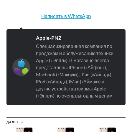
Написать в WhatsApp
Apple-PNZ
Специализированная компания по
продажам и обслуживанию техники
Apple («Эппл»). В магазине всегда
представлены iPhone («Айфон»),
Macbook («Макбук»), iPad («Айпад»),
iPod («Айпод»), iMac («Аймак») и
другие устройства фирмы Apple
(«Эппл») по очень выгодным ценам.
ДАЛЕЕ →