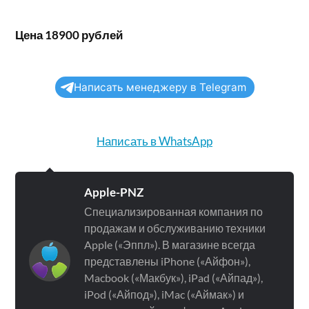
Цена 18900 рублей
Написать менеджеру в Telegram
Написать в WhatsApp
Apple-PNZ
Специализированная компания по
продажам и обслуживанию техники
Apple («Эппл»). В магазине всегда
представлены iPhone («Айфон»),
Macbook («Макбук»), iPad («Айпад»),
iPod («Айпод»), iMac («Аймак») и