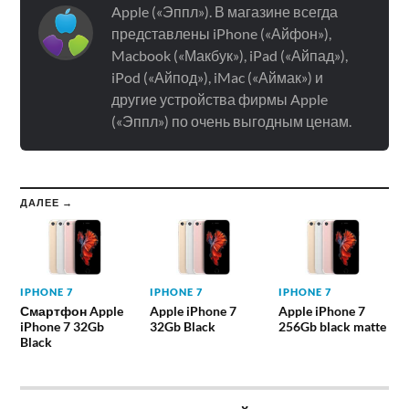
Apple («Эппл»). В магазине всегда
представлены iPhone («Айфон»),
Macbook («Макбук»), iPad («Айпад»),
iPod («Айпод»), iMac («Аймак») и
другие устройства фирмы Apple
(«Эппл») по очень выгодным ценам.
ДАЛЕЕ →
IPHONE 7
IPHONE 7
IPHONE 7
Смартфон Apple
Apple iPhone 7
Apple iPhone 7
iPhone 7 32Gb
32Gb Black
256Gb black matte
Black