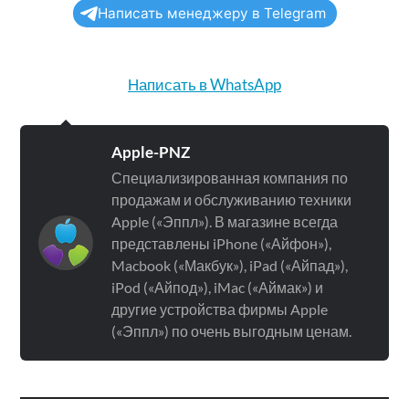
Написать менеджеру в Telegram
Написать в WhatsApp
Apple-PNZ
Специализированная компания по
продажам и обслуживанию техники
Apple («Эппл»). В магазине всегда
представлены iPhone («Айфон»),
Macbook («Макбук»), iPad («Айпад»),
iPod («Айпод»), iMac («Аймак») и
другие устройства фирмы Apple
(«Эппл») по очень выгодным ценам.