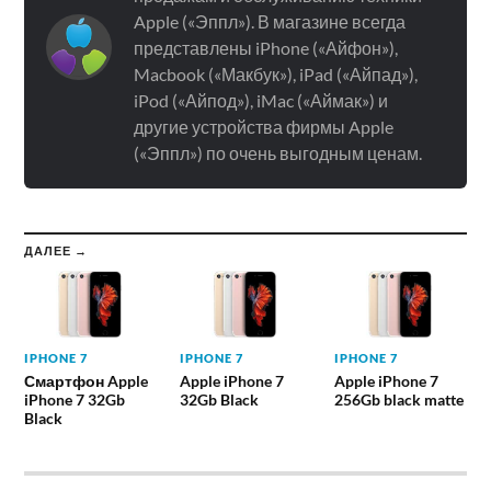
Apple («Эппл»). В магазине всегда
представлены iPhone («Айфон»),
Macbook («Макбук»), iPad («Айпад»),
iPod («Айпод»), iMac («Аймак») и
другие устройства фирмы Apple
(«Эппл») по очень выгодным ценам.
ДАЛЕЕ →
IPHONE 7
IPHONE 7
IPHONE 7
Смартфон Apple
Apple iPhone 7
Apple iPhone 7
iPhone 7 32Gb
32Gb Black
256Gb black matte
Black