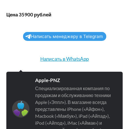
Цена 35900 рублей
Написать менеджеру в Telegram
Написать в WhatsApp
Apple-PNZ
Специализированная компания по
продажам и обслуживанию техники
Apple («Эппл»). В магазине всегда
представлены iPhone («Айфон»),
Macbook («Макбук»), iPad («Айпад»),
iPod («Айпод»), iMac («Аймак») и