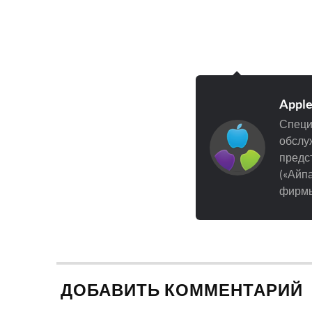
Appl
Специ
обслуж
предст
(«Айпа
фирмы
ДОБАВИТЬ КОММЕНТАРИЙ