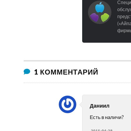
Специ
обслуж
предст
(«Айпа
фирмы
1 КОММЕНТАРИЙ
Даниил
Есть в наличи?
2015-04-29