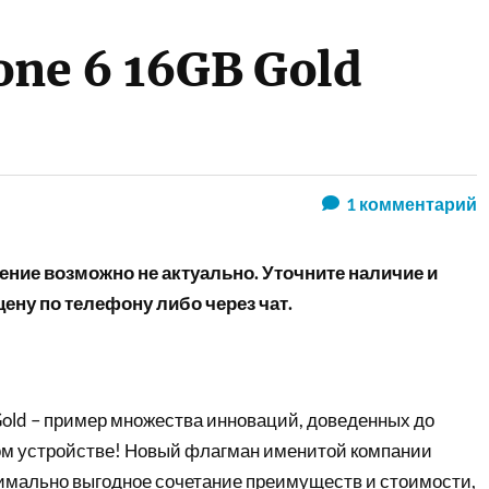
one 6 16GB Gold
1
комментарий
ние возможно не актуально. Уточните наличие и
ену по телефону либо через чат.
Gold – пример множества инноваций, доведенных до
ом устройстве! Новый флагман именитой компании
имально выгодное сочетание преимуществ и стоимости,