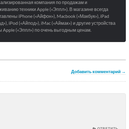
ализированная компания по продажам и
иванию техники Apple («Эппл»). В магазине всегда
авлены iPhone («Айфон»), Macbook («Макбук»), iPad
д»), iPod («Айпод»), iMac («Аймак») и другие устройства
 Apple («Эппл») по очень выгодным ценам.
Добавить комментарий →
ОТВЕТИТЬ