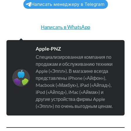
Написать менеджеру в Telegram
Написать в WhatsApp
Apple-PNZ
Специализированная компания по
продажам и обслуживанию техники
Apple («Эппл»). В магазине всегда
представлены iPhone («Айфон»),
Macbook («Макбук»), iPad («Айпад»),
iPod («Айпод»), iMac («Аймак») и
другие устройства фирмы Apple
(«Эппл») по очень выгодным ценам.