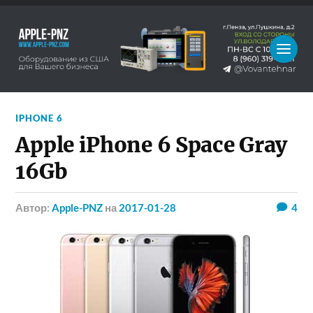
IPHONE 6
Apple iPhone 6 Space Gray
16Gb
Автор:
Apple-PNZ
на
2017-01-28
4