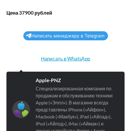
Цена 37900 рублей
Написать менеджеру в Telegram
Написать в WhatsApp
Apple-PNZ
Специализированная компания по
продажам и обслуживанию техники
Apple («Эппл»). В магазине всегда
представлены iPhone («Айфон»),
Macbook («Макбук»), iPad («Айпад»),
iPod («Айпод»), iMac («Аймак») и
другие устройства фирмы Apple