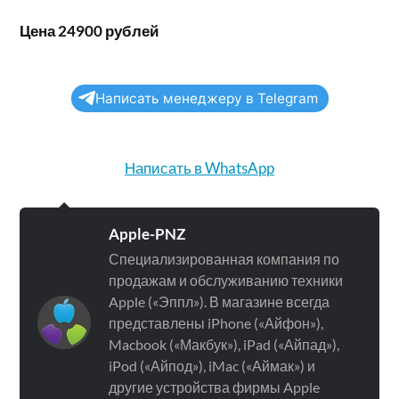
Цена 24900 рублей
Написать менеджеру в Telegram
Написать в WhatsApp
Apple-PNZ
Специализированная компания по
продажам и обслуживанию техники
Apple («Эппл»). В магазине всегда
представлены iPhone («Айфон»),
Macbook («Макбук»), iPad («Айпад»),
iPod («Айпод»), iMac («Аймак») и
другие устройства фирмы Apple