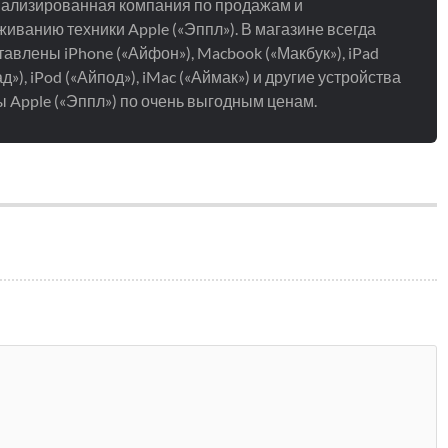
ализированная компания по продажам и
иванию техники Apple («Эппл»). В магазине всегда
авлены iPhone («Айфон»), Macbook («Макбук»), iPad
д»), iPod («Айпод»), iMac («Аймак») и другие устройства
 Apple («Эппл») по очень выгодным ценам.