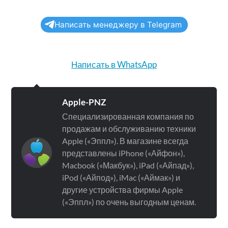
Написать менеджеру в Telegram
Написать в WhatsApp
Apple-PNZ
Специализированная компания по
продажам и обслуживанию техники
Apple («Эппл»). В магазине всегда
представлены iPhone («Айфон»),
Macbook («Макбук»), iPad («Айпад»),
iPod («Айпод»), iMac («Аймак») и
другие устройства фирмы Apple
(«Эппл») по очень выгодным ценам.