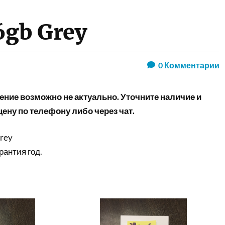
6gb Grey
0
Комментарии
ние возможно не актуально. Уточните наличие и
ену по телефону либо через чат.
Grey
антия год.