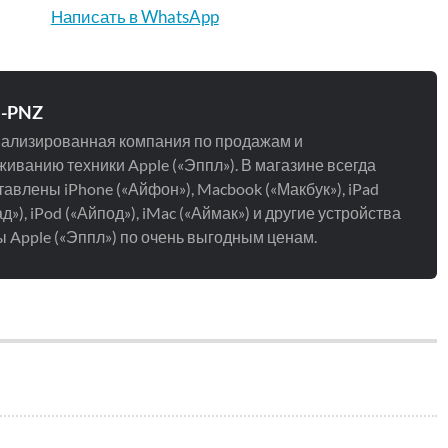
Написать в WhatsApp
e-PNZ
ализированная компания по продажам и
иванию техники Apple («Эппл»). В магазине всегда
авлены iPhone («Айфон»), Macbook («Макбук»), iPad
д»), iPod («Айпод»), iMac («Аймак») и другие устройства
 Apple («Эппл») по очень выгодным ценам.