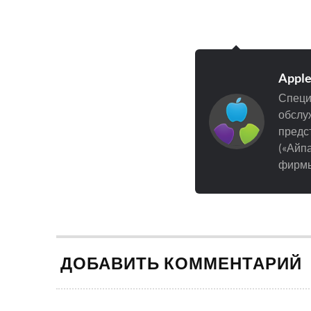
Appl
Специ
обслуж
предст
(«Айпа
фирмы
ДОБАВИТЬ КОММЕНТАРИЙ